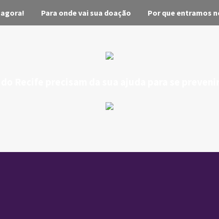
 agora!
Para onde vai sua doação
Por que entramos n
do Recife precisam da sua ajuda para se prevenir