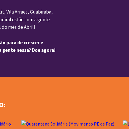
t, Vila Arraes, Guabiraba, 
eiral estão com a gente 
l do mês de Abril!
o para de crescer e 
a gente nessa? Doe agora! 
:  